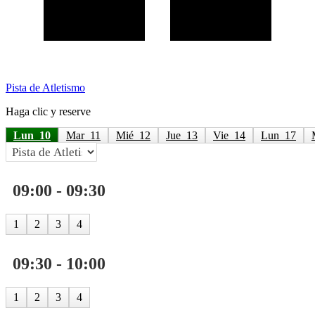
Pista de Atletismo
Haga clic y reserve
Lun  10
Mar  11
Mié  12
Jue  13
Vie  14
Lun  17
09:00 - 09:30
1
2
3
4
09:30 - 10:00
1
2
3
4