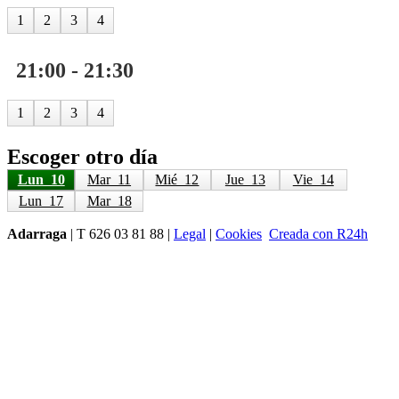
1
2
3
4
21:00 - 21:30
1
2
3
4
Escoger otro día
Lun  10
Mar  11
Mié  12
Jue  13
Vie  14
Lun  17
Mar  18
Adarraga
| T 626 03 81 88 |
Legal
|
Cookies
Creada con R24h